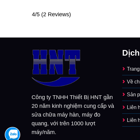
4/5
(2 Reviews)
Dịch
Trang
Về ch
Sản 
Công ty TNHH Thiết Bị HNT gần
20 năm kinh nghiệm cung cấp và
Liên 
sửa chữa máy hàn, máy đo
Liên 
quang, với trên 1000 lượt
máy/năm.