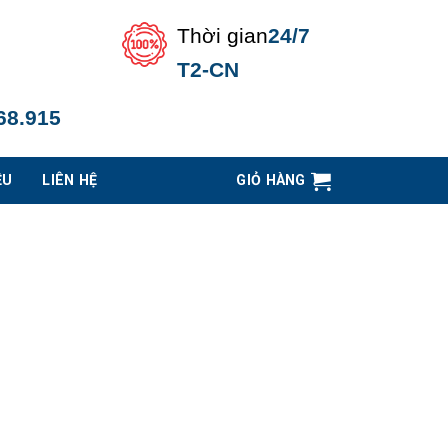
Thời gian
24/7
T2-CN
68.915
ỆU
LIÊN HỆ
GIỎ HÀNG