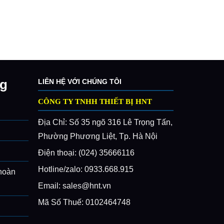
ng
LIÊN HỆ VỚI CHÚNG TÔI
CÔNG TY TNHH THIẾT BỊ HNT
Địa Chỉ: Số 35 ngõ 316 Lê Trọng Tấn,
Phường Phương Liệt, Tp. Hà Nội
Điện thoại: (024) 35666116
Hotline/zalo: 0933.668.915
 hoàn
Email: sales@hnt.vn
Mã Số Thuế: 0102464748