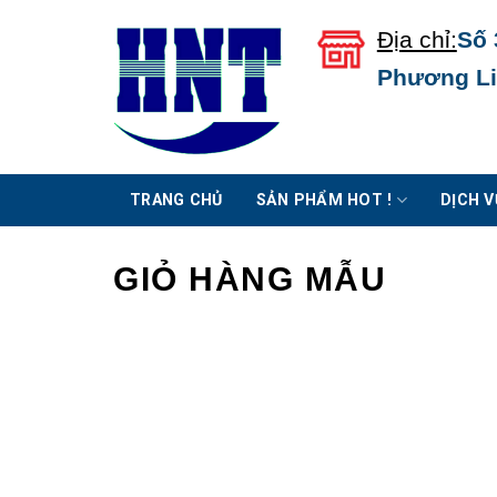
Chuyển
Địa chỉ:
Số 
đến
Phương Liệ
nội
dung
TRANG CHỦ
SẢN PHẨM HOT !
DỊCH V
GIỎ HÀNG MẪU