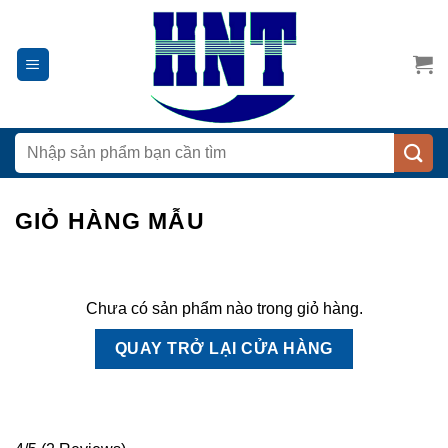
Chuyển
đến
nội
dung
Tìm
kiếm:
GIỎ HÀNG MẪU
Chưa có sản phẩm nào trong giỏ hàng.
QUAY TRỞ LẠI CỬA HÀNG