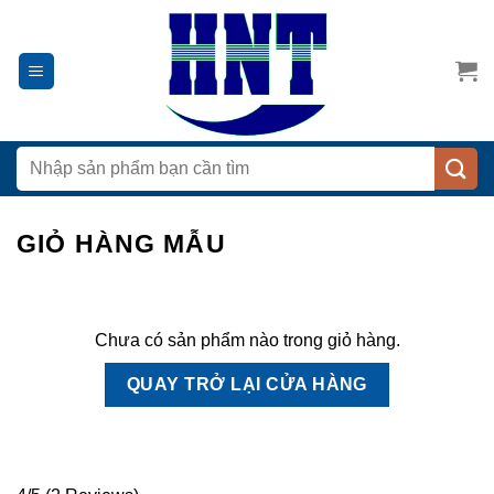
Chuyển
đến
nội
dung
Tìm
kiếm:
GIỎ HÀNG MẪU
Chưa có sản phẩm nào trong giỏ hàng.
QUAY TRỞ LẠI CỬA HÀNG