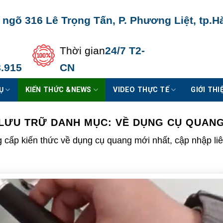
 ngõ 316 Lê Trọng Tấn, P. Phương Liệt, tp.H
Thời gian
24/7 T2-
.915
CN
Ụ
KIẾN THỨC &NEWS
VIDEO THỰC TẾ
GIỚI THI
LƯU TRỮ DANH MỤC:
VỀ DỤNG CỤ QUAN
 cấp kiến thức về dụng cụ quang mới nhất, cập nhập liê