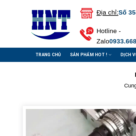
Chuyển
Địa chỉ:
Số 35
đến
nội
dung
Hotline -
Zalo
0933.668
TRANG CHỦ
SẢN PHẨM HOT !
DỊCH V
Cung