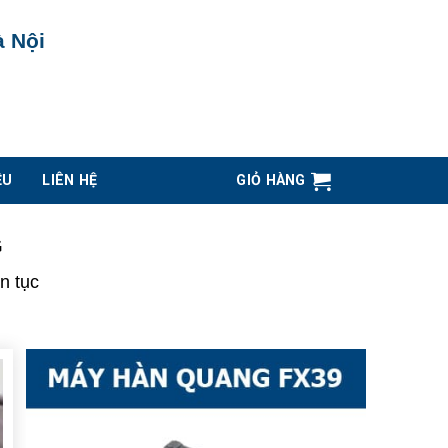
à Nội
ỆU
LIÊN HỆ
GIỎ HÀNG
G
n tục