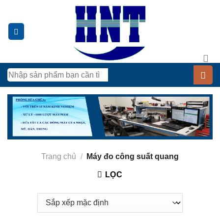
Chuyển
đến
nội
dung
Tìm
kiếm:
Trang chủ
/
Máy đo công suất quang
LỌC