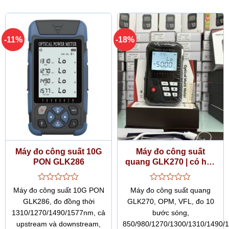
-11%
-18%
Máy đo công suất 10G
Máy đo công suất
PON GLK286
quang GLK270 | có hóa
đơn, CO, CQ
Được
Được
Máy đo công suất 10G PON
Máy đo công suất quang
xếp
xếp
GLK286, đo đồng thời
GLK270, OPM, VFL, đo 10
hạng
hạng
1310/1270/1490/1577nm, cả
bước sóng,
0
0
5
5
upstream và downstream,
850/980/1270/1300/1310/1490/