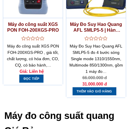
Máy đo công suất XGS
Máy Đo Suy Hao Quang
PON FOH-200XGS-PRO
AFL SMLP5-5 | Hàng
demo, mới 95%, Tích
hợp WaveID
Được
Được
Máy đo công suất XGS PON
Máy Đo Suy Hao Quang AFL
xếp
xếp
FOH-200XGS-PRO , giá tốt,
SMLP5-5 đo 4 bước sóng
hạng
hạng
chất lượng, có hóa đơn, CO,
Single mode 1310/1550nm,
0
0
5
5
CQ, có bảo hành,…
Multimode 850/1300nm, gồm
sao
sao
Giá:
Liên hệ
1 máy đo…
66.000.000
đ
ĐỌC TIẾP
Giá
Giá
31.000.000
đ
gốc
hiện
là:
tại
THÊM VÀO GIỎ HÀNG
66.000.000 đ.
là:
31.000.000
Máy đo công suất quang