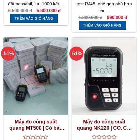
sao
sao
đặt pass/fail, lưu 1000 kết…
test RJ45, nhỏ gọn phù hợp
Giá
Giá
6.500.000
đ
5.800.000
đ
cho…
gốc
hiện
Giá
Giá
là:
tại
1.200.000
đ
990.000
đ
THÊM VÀO GIỎ HÀNG
gốc
hiện
6.500.000 đ.
là:
là:
tại
5.800.000 đ.
THÊM VÀO GIỎ HÀNG
1.200.000 đ.
là:
990.
-51%
-51%
Máy đo công suất
Máy đo công suất
quang MT500 | Có bảo
quang NK220 | CO, CQ,
hành, hóa đơn, CO, CQ
hóa đơn, bảo hành