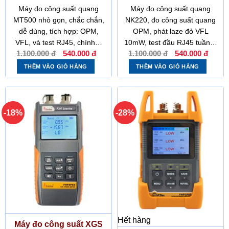
Được
Được
Máy đo công suất quang
Máy đo công suất quang
xếp
xếp
MT500 nhỏ gọn, chắc chắn,
NK220, đo công suất quang
hạng
hạng
dễ dùng, tích hợp: OPM,
OPM, phát laze đỏ VFL
0
0
5
5
VFL, và test RJ45, chính…
10mW, test đầu RJ45 tuần…
sao
sao
Giá
Giá
Giá
Giá
1.100.000
đ
540.000
đ
1.100.000
đ
540.000
đ
gốc
hiện
gốc
hiện
là:
tại
là:
tại
THÊM VÀO GIỎ HÀNG
THÊM VÀO GIỎ HÀNG
1.100.000 đ.
là:
1.100.000 đ.
là:
540.000 đ.
540.
-18%
-28%
Hết hàng
Máy đo công suất XGS