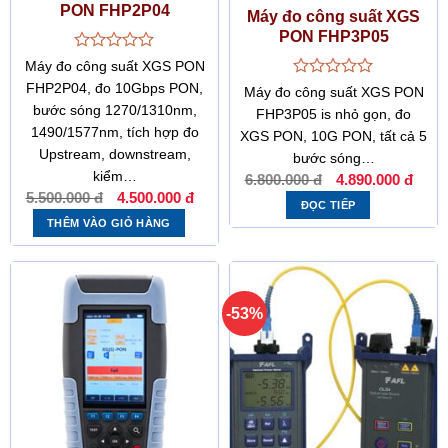
PON FHP2P04
Máy đo công suất XGS
PON FHP3P05
Được
Máy đo công suất XGS PON
xếp
FHP2P04, đo 10Gbps PON,
Được
Máy đo công suất XGS PON
hạng
xếp
bước sóng 1270/1310nm,
0
FHP3P05 is nhỏ gọn, đo
hạng
5
1490/1577nm, tích hợp đo
XGS PON, 10G PON, tất cả 5
0
sao
5
Upstream, downstream,
bước sóng…
sao
Giá
Giá
kiểm…
6.800.000
đ
4.890.000
đ
gốc
hiệ
Giá
Giá
5.500.000
đ
4.500.000
đ
là:
tại
gốc
hiện
ĐỌC TIẾP
6.800.000 đ.
là:
là:
tại
THÊM VÀO GIỎ HÀNG
4.8
5.500.000 đ.
là:
4.500.000 đ.
-53%