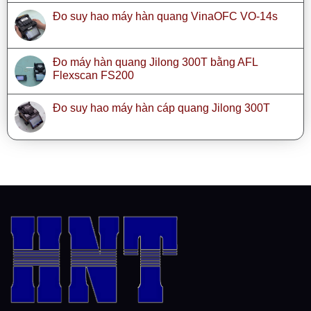
Đo suy hao máy hàn quang VinaOFC VO-14s
Đo máy hàn quang Jilong 300T bằng AFL
Flexscan FS200
Đo suy hao máy hàn cáp quang Jilong 300T