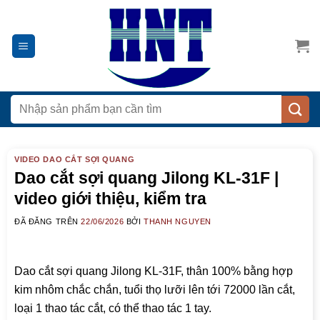
Chuyển
đến
nội
dung
Tìm
kiếm:
VIDEO DAO CẮT SỢI QUANG
Dao cắt sợi quang Jilong KL-31F |
video giới thiệu, kiểm tra
ĐÃ ĐĂNG TRÊN
22/06/2026
BỞI
THANH NGUYEN
Dao cắt sợi quang Jilong KL-31F, thân 100% bằng hợp
kim nhôm chắc chắn, tuổi thọ lưỡi lên tới 72000 lần cắt,
loại 1 thao tác cắt, có thể thao tác 1 tay.