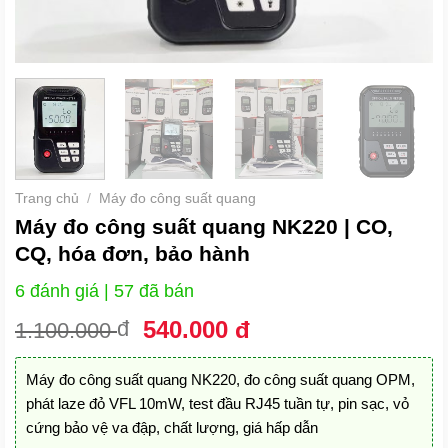
Trang chủ
/
Máy đo công suất quang
Máy đo công suất quang NK220 | CO,
CQ, hóa đơn, bảo hành
6 đánh giá
| 57 đã bán
Giá
Giá
đ
540.000
đ
1.100.000
gốc
hiện
là:
tại
Máy đo công suất quang NK220, đo công suất quang OPM,
1.100.000 đ.
là:
phát laze đỏ VFL 10mW, test đầu RJ45 tuần tự, pin sạc, vỏ
540.000 đ.
cứng bảo vệ va đập, chất lượng, giá hấp dẫn