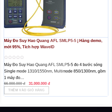
Máy Đo Suy Hao Quang AFL SMLP5-5 | Hàng demo,
mới 95%, Tích hợp WaveID
Được
Máy Đo Suy Hao Quang AFL SMLP5-5 đo 4 bước sóng
xếp
Single mode 1310/1550nm, Multimode 850/1300nm, gồm
hạng
0
1 máy đo…
5
Giá
Giá
sao
66.000.000
đ
31.000.000
đ
gốc
hiện
THÊM VÀO GIỎ HÀNG
là:
tại
66.000.000 đ.
là:
31.000.000 đ.