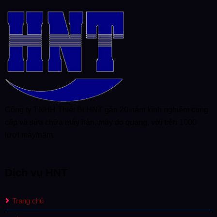
Công ty TNHH Thiết Bị HNT gần 20 năm kinh nghiệm cung
cấp và sửa chữa máy hàn, máy đo quang, với trên 1000
lượt máy/năm.
Dịch vụ HNT
Trang chủ