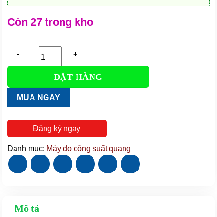
Còn 27 trong kho
ĐẶT HÀNG
Máy
đo
MUA NGAY
công
suất
quang
Đăng ký ngay
NK220
|
Danh mục:
Máy đo công suất quang
CO,
CQ,
hóa
đơn,
bảo
Mô tả
hành