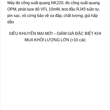
Máy đo công suất quang NK220, đo công suất quang
số
OPM, phát laze đỏ VFL 10mW, test đầu RJ45 tuần tự,
lượng
pin sạc, vỏ cứng bảo vệ va đập, chất lượng, giá hấp
dẫn
SIÊU KHUYẾN MẠI MỚI – GIẢM GIÁ ĐẶC BIỆT KHI
MUA KHỐI LƯỢNG LỚN (>10 cái)