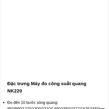
Đặc trưng Máy đo công suất quang
NK220
Đo đến 10 bước sóng quang:
850/980/1270/1300/1310/1490/1550/1577/1625/1650nm