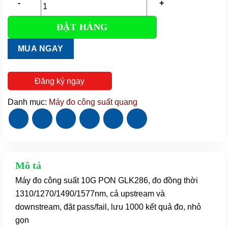
ĐẶT HÀNG
Máy
đo
MUA NGAY
công
suất
10G
Đăng ký ngay
PON
GLK286
Danh mục:
Máy đo công suất quang
số
lượng
Mô tả
Máy đo công suất 10G PON GLK286, đo đồng thời
1310/1270/1490/1577nm, cả upstream và
downstream, đặt pass/fail, lưu 1000 kết quả đo, nhỏ
gọn