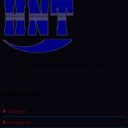
Công ty TNHH Thiết Bị HNT gần 20 năm kinh nghiệm cung
cấp và sửa chữa máy hàn, máy đo quang, với trên 1000
lượt máy/năm.
Dịch vụ HNT
Trang chủ
Về chúng tôi