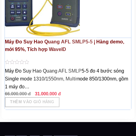
Máy Đo Suy Hao Quang AFL SMLP5-5 | Hàng demo,
mới 95%, Tích hợp WaveID
Được
Máy Đo Suy Hao Quang AFL SMLP5-5 đo 4 bước sóng
xếp
Single mode 1310/1550nm, Multimode 850/1300nm, gồm
hạng
0
1 máy đo…
5
Giá
Giá
sao
66.000.000
đ
31.000.000
đ
gốc
hiện
THÊM VÀO GIỎ HÀNG
là:
tại
66.000.000 đ.
là:
31.000.000 đ.