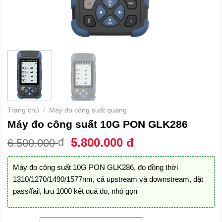
Trang chủ
/
Máy đo công suất quang
Máy đo công suất 10G PON GLK286
Giá
Giá
đ
5.800.000
đ
6.500.000
gốc
hiện
là:
tại
Máy đo công suất 10G PON GLK286, đo đồng thời
6.500.000 đ.
là:
1310/1270/1490/1577nm, cả upstream và downstream, đặt
5.800.000 đ.
pass/fail, lưu 1000 kết quả đo, nhỏ gọn