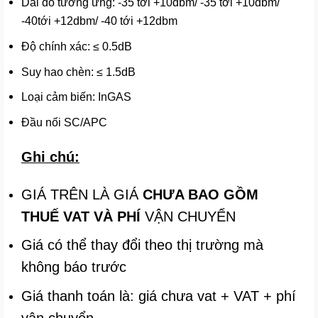
Dải đo tương ứng: -35 tới +10dbm/ -35 tới +10dbm/
-40tới +12dbm/ -40 tới +12dbm
Độ chính xác: ≤ 0.5dB
Suy hao chèn: ≤ 1.5dB
Loại cảm biến: InGAS
Đầu nối SC/APC
Ghi chú:
GIÁ TRÊN LÀ GIÁ
CHƯA BAO GỒM
THUẾ VAT VÀ PHÍ
VẬN CHUYỂN
Giá có thể thay đổi theo thị trường mà
không báo trước
Giá thanh toán là: giá chưa vat + VAT + phí