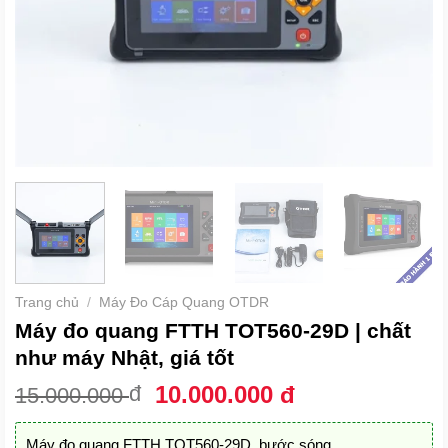
Trang chủ
/
Máy Đo Cáp Quang OTDR
Máy đo quang FTTH TOT560-29D | chất
như máy Nhật, giá tốt
Giá
Giá
đ
10.000.000
đ
15.000.000
gốc
hiện
là:
tại
Máy đo quang FTTH TOT560-29D, bước sóng