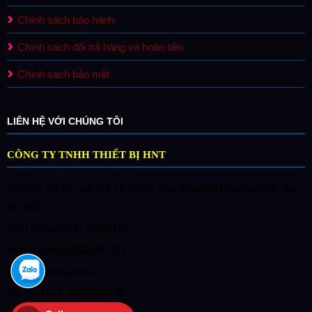
Chính sách bảo hành
Chính sách đổi trả hàng và hoàn tiền
Chính sách bảo mật
LIÊN HỆ VỚI CHÚNG TÔI
CÔNG TY TNHH THIẾT BỊ HNT
Địa Chỉ: Số 35 ngõ 316 Lê Trọng Tấn, Phường Phương Liệt, Tp.
Hà Nội
Điện thoại: (024) 35666116
Hotline/zalo: 0933.668.915
Email: sales@hnt.vn
Mã Số Thuế: 0102464748