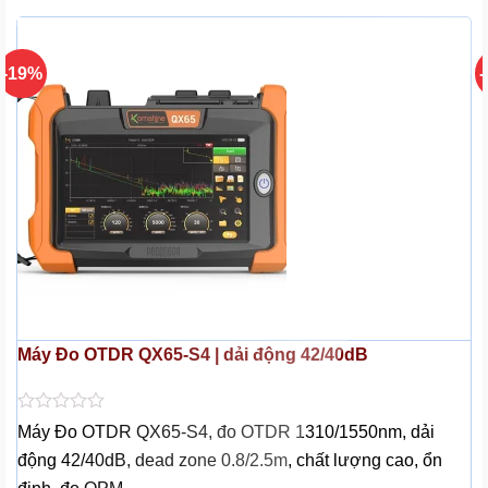
-19%
Máy Đo OTDR QX65-S4 | dải động 42/40dB
Được
Máy Đo OTDR QX65-S4, đo OTDR 1310/1550nm, dải
xếp
động 42/40dB, dead zone 0.8/2.5m, chất lượng cao, ổn
hạng
0