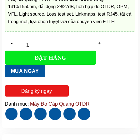
15.000.000 đ.
là:
1310/1550nm, dải động 29/27dB, tích hợp đo OTDR, OPM,
10.000.000 đ.
VFL, Light source, Loss test set, Linkmaps, test RJ45, tất cả
trong một, lựa chọn tuyệt vời của chuyên viên FTTH
ĐẶT HÀNG
Máy
đo
MUA NGAY
quang
FTTH
TOT560-
Đăng ký ngay
29D
|
Danh mục:
Máy Đo Cáp Quang OTDR
chất
như
máy
Nhật,
giá