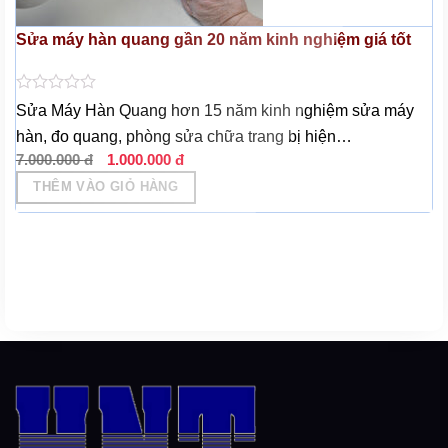
Sửa máy hàn quang gần 20 năm kinh nghiệm giá tốt
Được
Sửa Máy Hàn Quang hơn 15 năm kinh nghiệm sửa máy
xếp
hàn, đo quang, phòng sửa chữa trang bị hiện…
hạng
0
Giá
Giá
7.000.000
đ
1.000.000
đ
5
gốc
hiện
sao
THÊM VÀO GIỎ HÀNG
là:
tại
7.000.000 đ.
là:
1.000.000 đ.