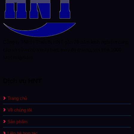
Công ty TNHH Thiết Bị HNT gần 20 năm kinh nghiệm cung
cấp và sửa chữa máy hàn, máy đo quang, với trên 1000
lượt máy/năm.
Dịch vụ HNT
Trang chủ
Về chúng tôi
Sản phẩm
Liên hệ hợp tác