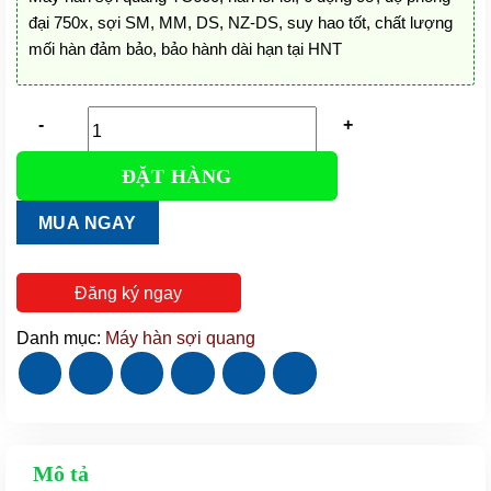
35.000.000 đ.
là:
đại 750x, sợi SM, MM, DS, NZ-DS, suy hao tốt, chất lượng
27.500.000 đ.
mối hàn đảm bảo, bảo hành dài hạn tại HNT
ĐẶT HÀNG
Máy
hàn
MUA NGAY
sợi
quang
TC600
Đăng ký ngay
|
Giảm
Danh mục:
Máy hàn sợi quang
giá
SỐC
số
lượng
Mô tả