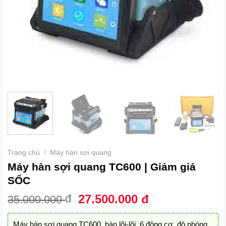
Trang chủ
/
Máy hàn sợi quang
Máy hàn sợi quang TC600 | Giảm giá
SỐC
Giá
Giá
đ
27.500.000
đ
35.000.000
gốc
hiện
là:
tại
Máy hàn sợi quang TC600, hàn lõi-lõi, 6 động cơ, độ phóng