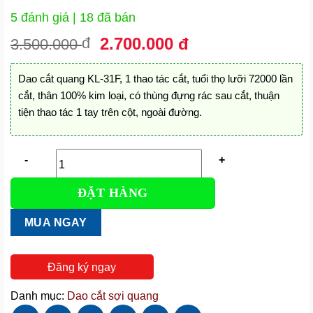
5 đánh giá
| 18 đã bán
Giá
Giá
đ
2.700.000
đ
3.500.000
gốc
hiện
là:
tại
Dao cắt quang KL-31F, 1 thao tác cắt, tuổi thọ lưỡi 72000 lần
3.500.000 đ.
là:
cắt, thân 100% kim loại, có thùng đựng rác sau cắt, thuận
2.700.000 đ.
tiện thao tác 1 tay trên cột, ngoài đường.
ĐẶT HÀNG
Dao
cắt
MUA NGAY
quang
KL-
31F
Đăng ký ngay
|
Thân
Danh mục:
Dao cắt sợi quang
kim