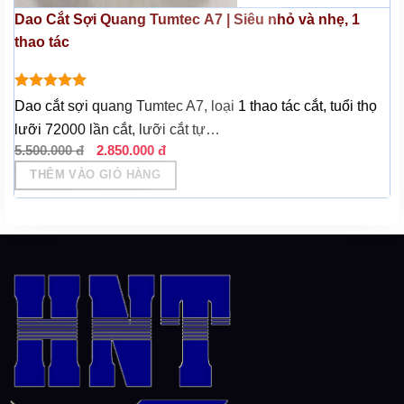
Dao Cắt Sợi Quang Tumtec A7 | Siêu nhỏ và nhẹ, 1
thao tác
Được xếp
Dao cắt sợi quang Tumtec A7, loại 1 thao tác cắt, tuổi thọ
hạng
5.00
lưỡi 72000 lần cắt, lưỡi cắt tự…
5 sao
Giá
Giá
5.500.000
đ
2.850.000
đ
gốc
hiện
THÊM VÀO GIỎ HÀNG
là:
tại
5.500.000 đ.
là:
2.850.000 đ.