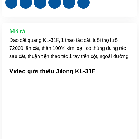
loại
cao
cấp
số
Mô tả
lượng
Dao cắt quang KL-31F, 1 thao tác cắt, tuổi thọ lưỡi
72000 lần cắt, thân 100% kim loại, có thùng đựng rác
sau cắt, thuận tiện thao tác 1 tay trên cột, ngoài đường.
Video giới thiệu Jilong KL-31F