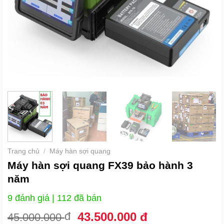
Trang chủ
/
Máy hàn sợi quang
Máy hàn sợi quang FX39 bảo hành 3
năm
9 đánh giá
| 112 đã bán
Giá
Giá
đ
43.500.000
đ
45.000.000