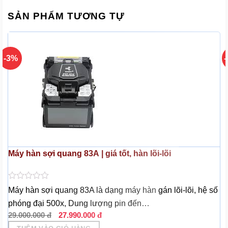
SẢN PHẨM TƯƠNG TỰ
-3%
Máy hàn sợi quang 83A | giá tốt, hàn lõi-lõi
Được
Máy hàn sợi quang 83A là dạng máy hàn gán lõi-lõi, hệ số
xếp
phóng đại 500x, Dung lượng pin đến…
hạng
0
Giá
Giá
29.000.000
đ
27.990.000
đ
5
gốc
hiện
sao