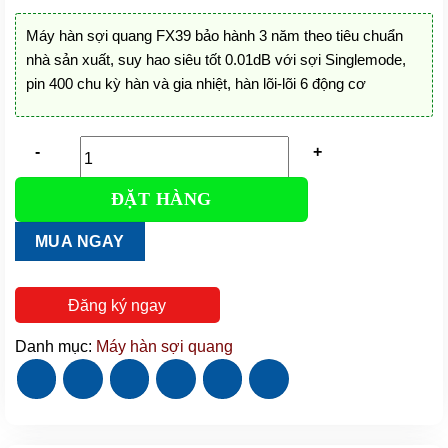
gốc
hiện
là:
tại
Máy hàn sợi quang FX39 bảo hành 3 năm theo tiêu chuẩn
45.000.000 đ.
là:
nhà sản xuất, suy hao siêu tốt 0.01dB với sợi Singlemode,
43.500.000 đ.
pin 400 chu kỳ hàn và gia nhiệt, hàn lõi-lõi 6 động cơ
ĐẶT HÀNG
Máy
hàn
MUA NGAY
sợi
quang
FX39
Đăng ký ngay
bảo
hành
Danh mục:
Máy hàn sợi quang
3
năm
số
lượng